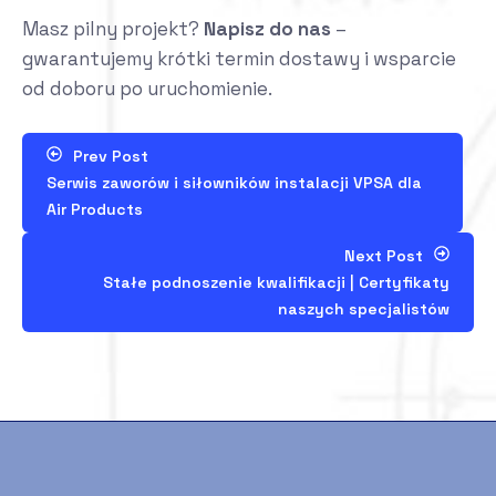
Masz pilny projekt?
Napisz do nas
–
gwarantujemy krótki termin dostawy i wsparcie
od doboru po uruchomienie.
Prev Post
Serwis zaworów i siłowników instalacji VPSA dla
Air Products
Next Post
Stałe podnoszenie kwalifikacji | Certyfikaty
naszych specjalistów